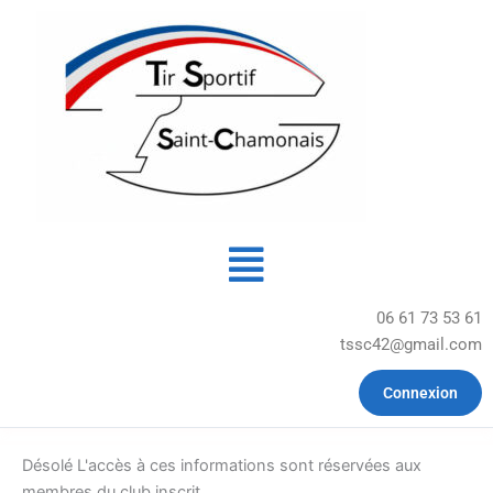
Aller
au
contenu
Menu
06 61 73 53 61
tssc42@gmail.com
Connexion
Désolé L'accès à ces informations sont réservées aux
membres du club inscrit.